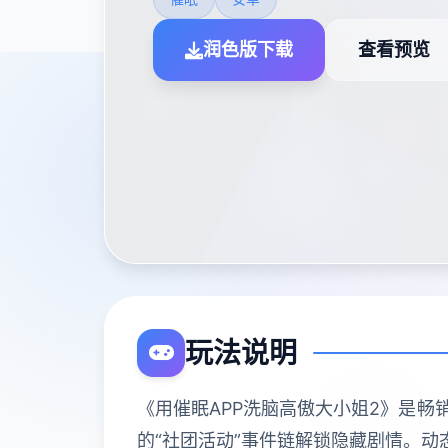
润色版下载
查看预览
玩法说明
《用催眠APP洗脑高傲大小姐2》是畅
的“社团活动”事件链解锁隐藏剧情。动态