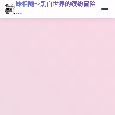
妹相随～黑白世界的缤纷冒险
～