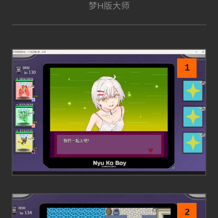
梦H版大师
1
2