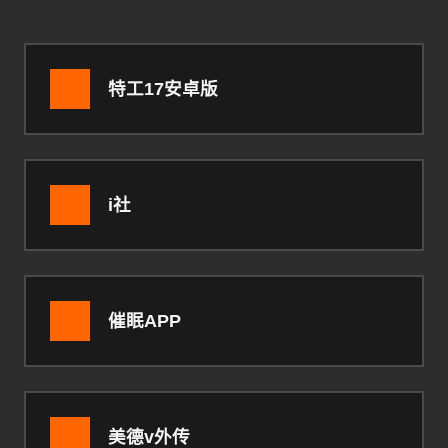
特工17安卓版
i社
催眠APP
美德v外传