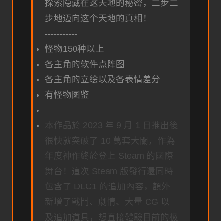
探索隐藏在这天地的秘密，二步二
步地迈向这个天地的真相！
-----------
怪物150种以上
各主角的软件点阵图
各主角的立绘以及各表情差分
有怪物图鉴
本作品於 2023 年 9 月 1 日推出後
很快就突破了 10 萬套大關，作為
年度神作終於登上 Steam 的國際
舞台！這次 Steam 版發行還同時
包含了 DLC1 的追加內容，額外
新增了戰鬥、劇情、大量 CG 以
及追加道具，想直接體驗目前的极