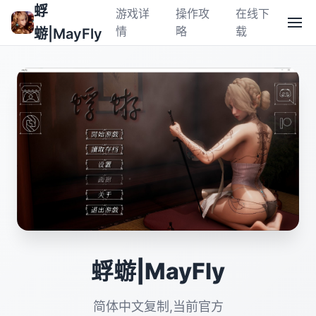
蜉
游戏详
操作攻
在线下
情
略
载
蝣|MayFly
蜉蝣|MayFly
简体中文复制,当前官方