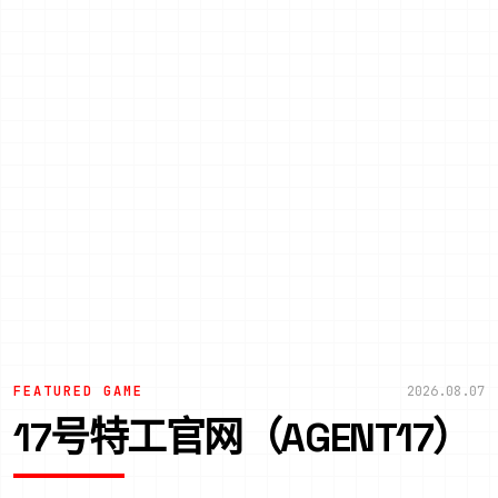
FEATURED GAME
2026.08.07
17号特工官网（AGENT17）