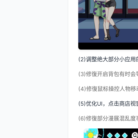
(2)调整绝大部分小应
(3)修復开启背包有时会
(4)修復鼠标操控人物
(5)优化UI，点击商店
(6)修復部分漫展混乱度