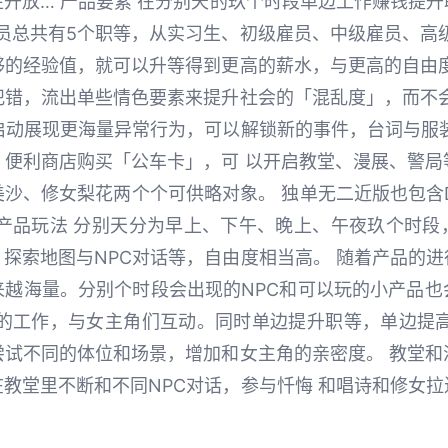
开放… 产品要素 在分别天的玖个时段单边工作赚钱提
查员总共有5个职等，从实习生、初级雇员、中级雇员、高
够的经验值，就可以升等得到更高的薪水，与更高的自由度
犯错，流出单些情色要素来提升社会的「混乱度」，而不会
启动展现更海量异常行为，可以解锁新的事件，台词与服
，便利商店购买「公车卡」，可 以开启教堂、漫展、警局
沙、修女梨花两个个可供略对象。 独单无二近版也包含
 产品玩法 分别天分为早上、下午、晚上、午夜玖个时段
探索地图与NPC对话等，自由度相当高。 随着产品的
来越海量。分别个时段会出现的NPC和可以玩的小产品也
查的工作，与女主角们互动。同时单边提升职等，单边提高
尝试不同的体位和场景，增加和女主角的亲密度。 教堂和
教堂里不断和不同NPC对话，参与忏悔 和唱诗和修女