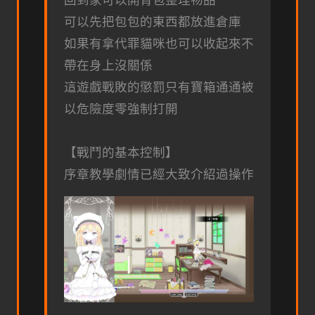
可以先把包包的東西都放進倉庫
如果有拿代罪貓咪也可以收起來不
帶在身上沒關係
這遊戲戰敗的懲罰只有寶箱通通被
以危險度零強制打開
【戰鬥的基本控制】
序章教學劇情已經大致介紹過操作