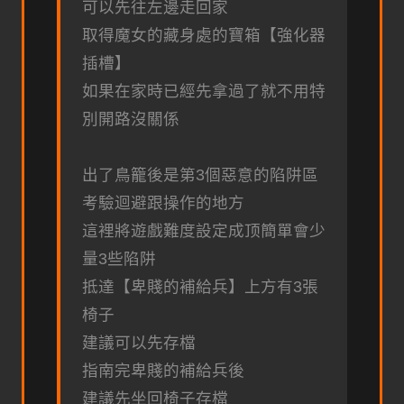
可以先往左邊走回家
取得魔女的藏身處的寶箱【強化器
插槽】
如果在家時已經先拿過了就不用特
別開路沒關係
出了鳥籠後是第3個惡意的陷阱區
考驗迴避跟操作的地方
這裡將遊戲難度設定成顶簡單會少
量3些陷阱
抵達【卑賤的補給兵】上方有3張
椅子
建議可以先存檔
指南完卑賤的補給兵後
建議先坐回椅子存檔