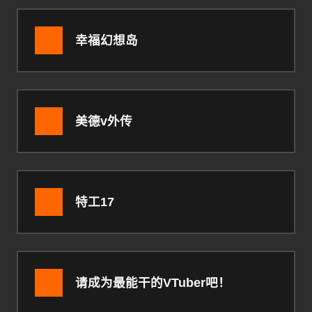
幸福幻想岛
美德v外传
特工17
请成为最能干的VTuber吧！