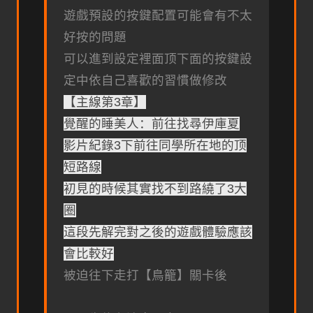
遊戲預設的按鍵配置可能會有不太
好按的問題
可以進到設定裡面顶下面的按鍵設
定中依自己喜歡的習慣做修改
【主線第3章】
覺醒的睡美人：前往找尋伊庫夏
影片紀錄3下前往同學所在地的顶
短路線
初見的時候其實找不到路繞了3大
圈
這段先解完對之後的遊戲體驗應該
會比較好
被迫往下走打【鳥籠】關卡後