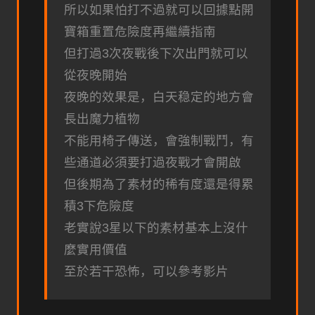
所以如果怕打不過就可以回據點開
寶箱重置危險度再繼續指南
但打過3次夜戰後下次出門就可以
從夜晚開始
夜晚的效果是，白天稳定的地方會
長出魔力植物
不能用椅子傳送，會強制戰鬥，有
些通道必須要打過夜戰才會開啟
但後期為了素材的稀有度還是得累
積3下危險度
老實說3星以下的素材基本上沒什
麼實用價值
至於若干恐怖，可以參考影片