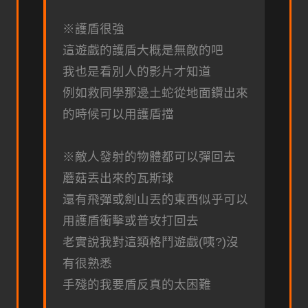
※護盾很強
這遊戲的護盾大概是無敵的吧
我也是看別人的影片才知道
例如救同學那邊土蛇從地面鑽出來
的時候可以用護盾擋
※敵人發射的物體都可以彈回去
蘑菇丟出來的瓦斯球
還有飛彈或劍山丟的東西似乎可以
用護盾衝擊或普攻打回去
老實說我對這類格鬥遊戲(咦?)沒
有很熟悉
手殘的我要盾反真的太困難