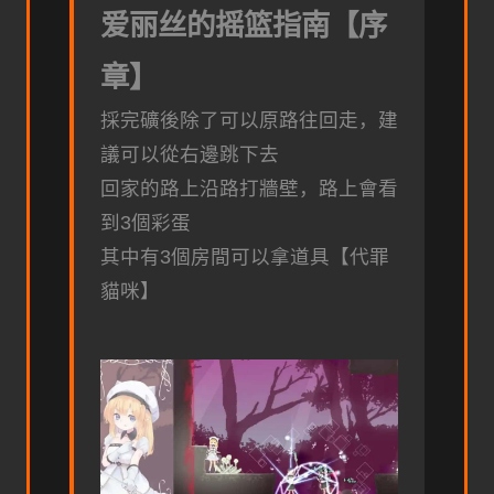
爱丽丝的摇篮指南【序
章】
採完礦後除了可以原路往回走，建
議可以從右邊跳下去
回家的路上沿路打牆壁，路上會看
到3個彩蛋
其中有3個房間可以拿道具【代罪
貓咪】