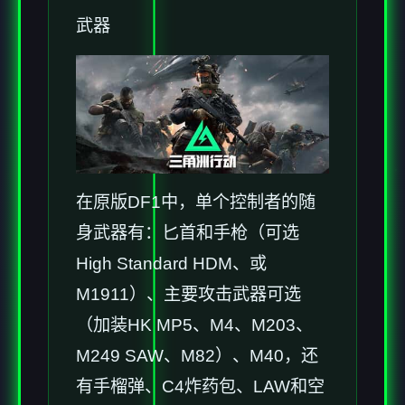
武器
在原版DF1中，单个控制者的随
身武器有：匕首和手枪（可选
High Standard HDM、或
M1911）、主要攻击武器可选
（加装HK MP5、M4、M203、
M249 SAW、M82）、M40，还
有手榴弹、C4炸药包、LAW和空