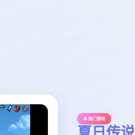
🧲 热门游戏
夏日传说