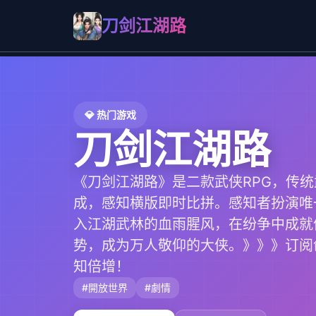
刀剑江湖路
💎 热门游戏
刀剑江湖路
《刀剑江湖路》是二款武侠RPG，传
成，感知横版即时比拼。感知者扮演唯
入江湖武林的血雨腥风，在纷争中成就
势，成为万人敬仰的大侠。》》》订阅
知倍增！
#開放世界
#劇情