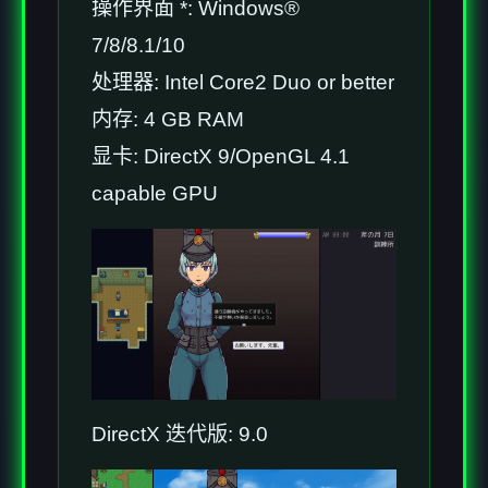
操作界面 *: Windows®
7/8/8.1/10
处理器: Intel Core2 Duo or better
内存: 4 GB RAM
显卡: DirectX 9/OpenGL 4.1
capable GPU
DirectX 迭代版: 9.0