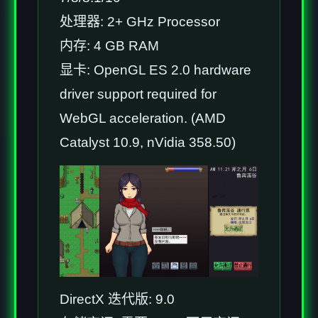
处理器: 2+ GHz Processor
内存: 4 GB RAM
显卡: OpenGL ES 2.0 hardware
driver support required for
WebGL acceleration. (AMD
Catalyst 10.9, nVidia 358.50)
DirectX 迭代版: 9.0