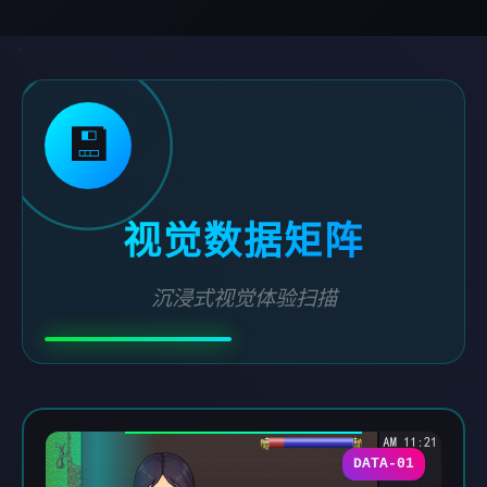
💾
视觉数据矩阵
沉浸式视觉体验扫描
DATA-01