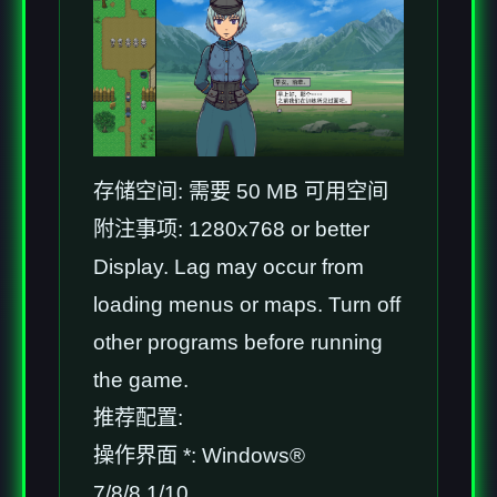
存储空间: 需要 50 MB 可用空间
附注事项: 1280x768 or better
Display. Lag may occur from
loading menus or maps. Turn off
other programs before running
the game.
推荐配置:
操作界面 *: Windows®
7/8/8.1/10