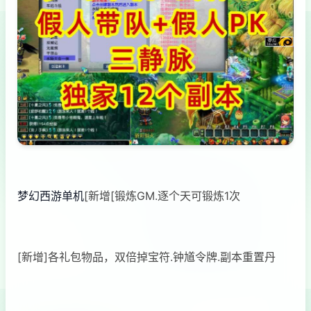
梦幻西游单机
[新增[锻炼GM.逐个天可锻炼1次
[新增]各礼包物品，双倍掉宝符.钟馗令牌.副本重置丹