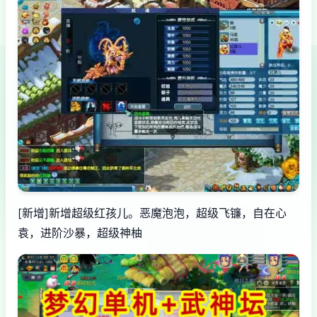
[新增]新增超级红孩儿。恶魔泡泡，超级飞镰，自在心
袁，进阶沙暴，超级神柚